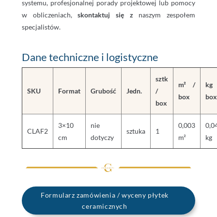
systemu, profesjonalnej porady projektowej lub pomocy
w obliczeniach,
skontaktuj się z
naszym zespołem
specjalistów.
Dane techniczne i logistyczne
sztk
m² /
kg
SKU
Format
Grubość
Jedn.
/
box
box
box
3×10
nie
0,003
0,0
CLAF2
sztuka
1
cm
dotyczy
m²
kg
Formularz zamówienia / wyceny płytek
ceramicznych