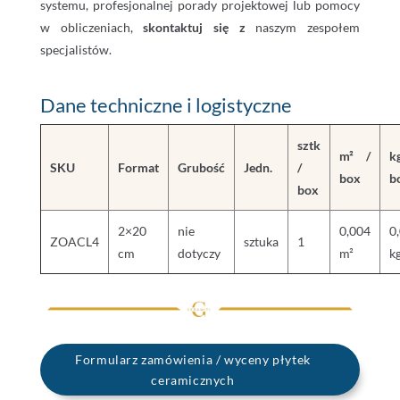
systemu, profesjonalnej porady projektowej lub pomocy
w obliczeniach,
skontaktuj się z
naszym zespołem
specjalistów.
Dane techniczne i logistyczne
sztk
m² /
k
SKU
Format
Grubość
Jedn.
/
box
b
box
2×20
nie
0,004
0
ZOACL4
sztuka
1
cm
dotyczy
m²
k
Formularz zamówienia / wyceny płytek
ceramicznych