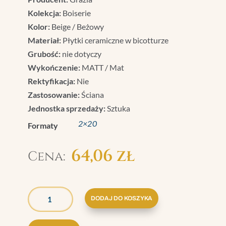
Kolekcja:
Boiserie
Kolor:
Beige / Beżowy
Materiał:
Płytki ceramiczne w bicotturze
Grubość:
nie dotyczy
Wykończenie:
MATT / Mat
Rektyfikacja:
Nie
Zastosowanie:
Ściana
Jednostka sprzedaży:
Sztuka
2×20
Formaty
64,06
zł
ILOŚĆ
GRAZIA
DODAJ DO KOSZYKA
BOISERIE
ZEWN.