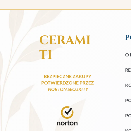
CERAMI
P
TI
O 
R
BEZPIECZNE ZAKUPY
POTWIERDZONE PRZEZ
KO
NORTON SECURITY
PO
PO
KO