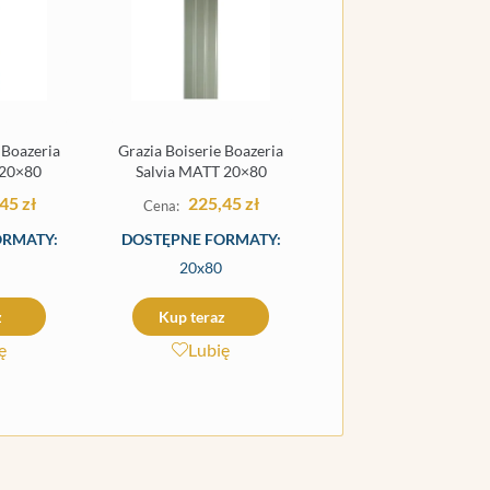
 Boazeria
Grazia Boiserie Boazeria
 20×80
Salvia MATT 20×80
,45
zł
225,45
zł
ORMATY:
DOSTĘPNE FORMATY:
20x80
z
Kup teraz
ę
Lubię