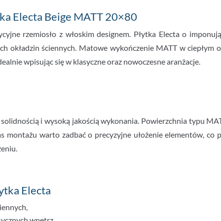
ytka Electa Beige MATT 20×80
radycyjne rzemiosło z włoskim designem. Płytka Electa o impo
ych okładzin ściennych. Matowe wykończenie MATT w ciepłym od
ealnie wpisując się w klasyczne oraz nowoczesne aranżacje.
 solidnością i wysoką jakością wykonania. Powierzchnia typu MATT 
 montażu warto zadbać o precyzyjne ułożenie elementów, co poz
eniu.
ytka Electa
ciennych,
sycznych wnętrz,