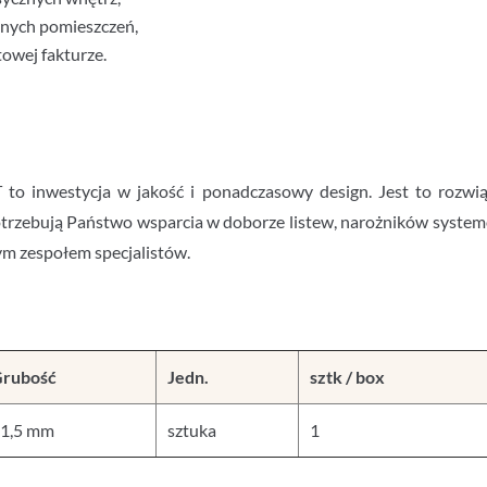
jnych pomieszczeń,
owej fakturze.
o inwestycja w jakość i ponadczasowy design. Jest to rozwiąz
potrzebują Państwo wsparcia w doborze listew, narożników syste
m zespołem specjalistów.
Grubość
Jedn.
sztk / box
1,5 mm
sztuka
1