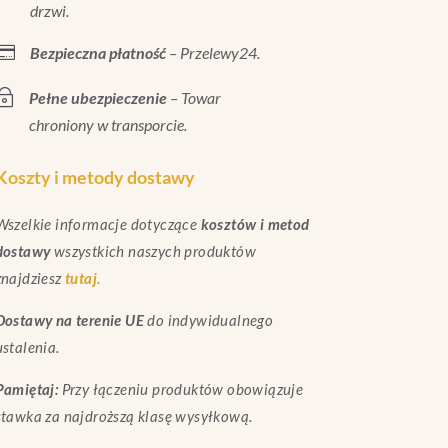
drzwi.

Bezpieczna płatność
– Przelewy24.
~
Pełne ubezpieczenie
– Towar
chroniony w transporcie.
Koszty i metody dostawy
Wszelkie informacje dotyczące
kosztów i metod
dostawy
wszystkich naszych produktów
znajdziesz
tutaj.
Dostawy na terenie UE
do indywidualnego
ustalenia.
Pamiętaj:
Przy łączeniu produktów obowiązuje
stawka za najdroższą klasę wysyłkową.