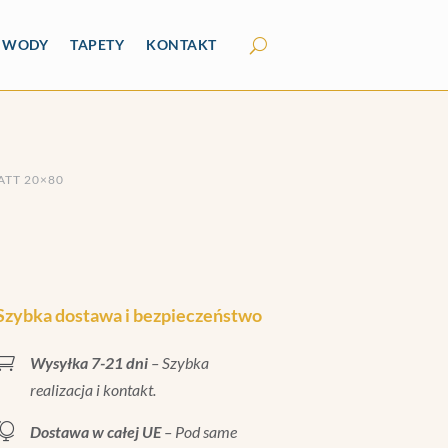
Y WODY
TAPETY
KONTAKT
ATT 20×80
Szybka dostawa i bezpieczeństwo

Wysyłka 7-21 dni
– Szybka
realizacja i kontakt.

Dostawa w całej UE
– Pod same