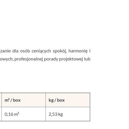
anie dla osób ceniących spokój, harmonię i
mowych, profesjonalnej porady projektowej lub
m² / box
kg / box
0,16 m²
2,53 kg