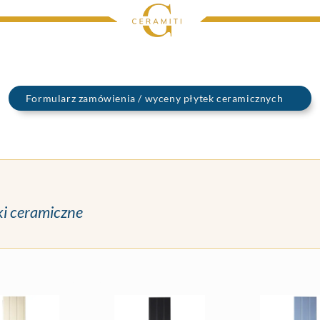
Formularz zamówienia / wyceny płytek ceramicznych
ki ceramiczne