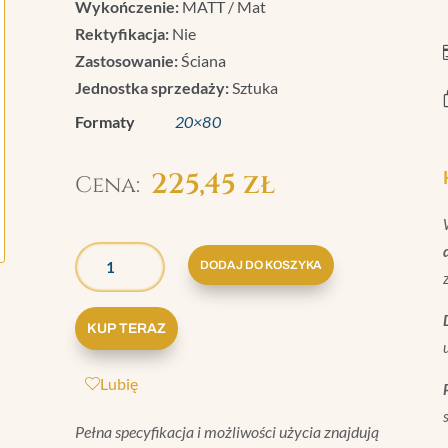
Wykończenie:
MATT / Mat
Rektyfikacja:
Nie
Zastosowanie:
Ściana
Jednostka sprzedaży:
Sztuka
Formaty
20×80
225,45
zł
ILOŚĆ
GRAZIA
DODAJ DO KOSZYKA
BOISERIE
PŁYTKA
KUP TERAZ
ELECTA
BEIGE
Lubię
MATT
20X80
Pełna specyfikacja i możliwości użycia znajdują