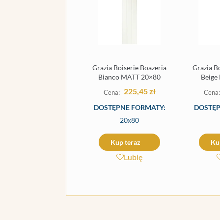
Grazia Boiserie Boazeria
Grazia B
Bianco MATT 20×80
Beige
225,45
zł
DOSTĘPNE FORMATY:
DOSTĘP
20x80
Kup teraz
Ku
Lubię