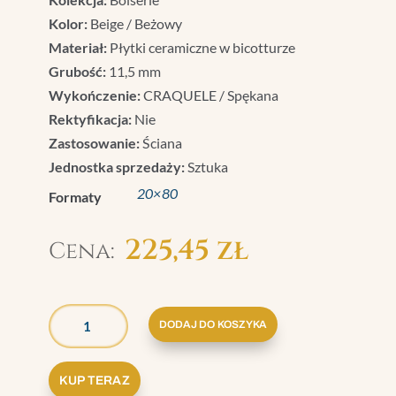
Kolor:
Beige / Beżowy
Materiał:
Płytki ceramiczne w bicotturze
Grubość:
11,5 mm
Wykończenie:
CRAQUELE / Spękana
Rektyfikacja:
Nie
Zastosowanie:
Ściana
Jednostka sprzedaży:
Sztuka
20×80
Formaty
225,45
zł
ILOŚĆ
GRAZIA
DODAJ DO KOSZYKA
BOISERIE
PŁYTKA
KUP TERAZ
ELECTA