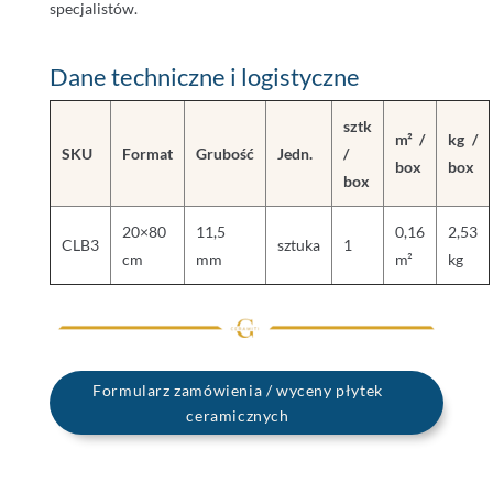
specjalistów.
Dane techniczne i logistyczne
sztk
m² /
kg /
SKU
Format
Grubość
Jedn.
/
box
box
box
20×80
11,5
0,16
2,53
CLB3
sztuka
1
cm
mm
m²
kg
Formularz zamówienia / wyceny płytek
ceramicznych