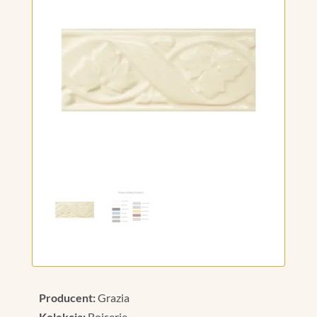
Producent:
Grazia
Kolekcja:
Boiserie