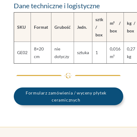
Dane techniczne i logistyczne
sztk
m² /
kg /
SKU
Format
Grubość
Jedn.
/
box
box
box
8×20
nie
0,016
0,27
GE02
sztuka
1
cm
dotyczy
m²
kg
Formularz zamówienia / wyceny płytek
ceramicznych