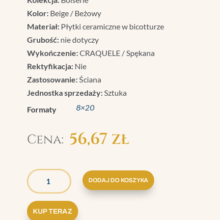
Kolor:
Beige / Beżowy
Materiał:
Płytki ceramiczne w bicotturze
Grubość:
nie dotyczy
Wykończenie:
CRAQUELE / Spękana
Rektyfikacja:
Nie
Zastosowanie:
Ściana
Jednostka sprzedaży:
Sztuka
8×20
Formaty
56,67
zł
ILOŚĆ
GRAZIA
DODAJ DO KOSZYKA
BOISERIE
LISTWA
KUP TERAZ
GEMME