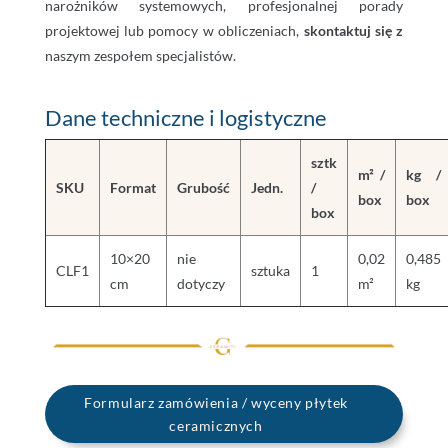
narożników systemowych, profesjonalnej porady
projektowej lub pomocy w obliczeniach,
skontaktuj się z
naszym zespołem specjalistów.
Dane techniczne i logistyczne
sztk
m² /
kg /
SKU
Format
Grubość
Jedn.
/
box
box
box
10×20
nie
0,02
0,485
CLF1
sztuka
1
cm
dotyczy
m²
kg
Formularz zamówienia / wyceny płytek
ceramicznych