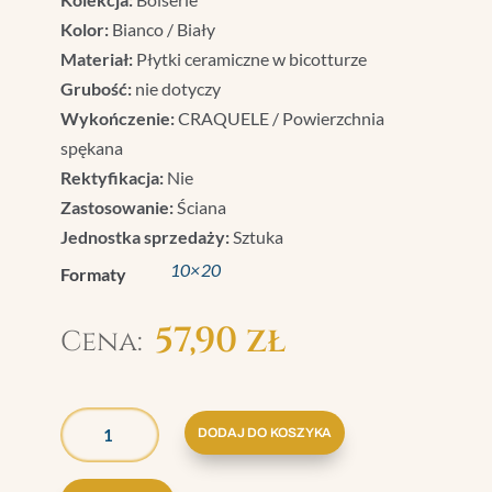
Kolor:
Bianco / Biały
Materiał:
Płytki ceramiczne w bicotturze
Grubość:
nie dotyczy
Wykończenie:
CRAQUELE / Powierzchnia
spękana
Rektyfikacja:
Nie
Zastosowanie:
Ściana
Jednostka sprzedaży:
Sztuka
10×20
Formaty
57,90
zł
ILOŚĆ
GRAZIA
DODAJ DO KOSZYKA
BOISERIE
LISTWA