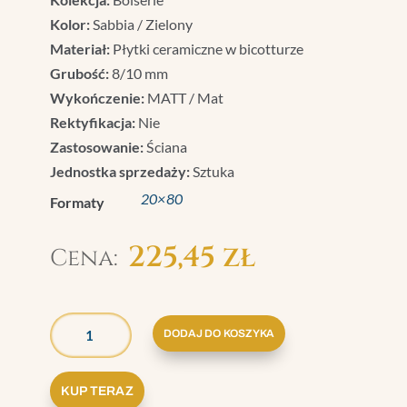
Kolor:
Sabbia / Zielony
Materiał:
Płytki ceramiczne w bicotturze
Grubość:
8/10 mm
Wykończenie:
MATT / Mat
Rektyfikacja:
Nie
Zastosowanie:
Ściana
Jednostka sprzedaży:
Sztuka
20×80
Formaty
225,45
zł
ILOŚĆ
GRAZIA
DODAJ DO KOSZYKA
BOISERIE
BOAZERIA
KUP TERAZ
SABBIA